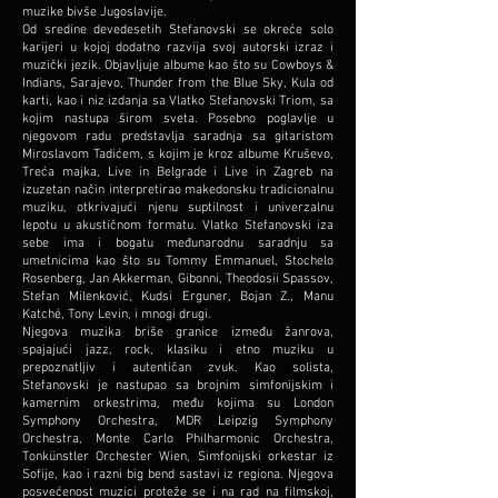
muzike bivše Jugoslavije.
Od sredine devedesetih Stefanovski se okreće solo
karijeri u kojoj dodatno razvija svoj autorski izraz i
muzički jezik. Objavljuje albume kao što su Cowboys &
Indians, Sarajevo, Thunder from the Blue Sky, Kula od
karti, kao i niz izdanja sa Vlatko Stefanovski Triom, sa
kojim nastupa širom sveta. Posebno poglavlje u
njegovom radu predstavlja saradnja sa gitaristom
Miroslavom Tadićem, s kojim je kroz albume Kruševo,
Treća majka, Live in Belgrade i Live in Zagreb na
izuzetan način interpretirao makedonsku tradicionalnu
muziku, otkrivajući njenu suptilnost i univerzalnu
lepotu u akustičnom formatu. Vlatko Stefanovski iza
sebe ima i bogatu međunarodnu saradnju sa
umetnicima kao što su Tommy Emmanuel, Stochelo
Rosenberg, Jan Akkerman, Gibonni, Theodosii Spassov,
Stefan Milenković, Kudsi Erguner, Bojan Z., Manu
Katché, Tony Levin, i mnogi drugi.
Njegova muzika briše granice između žanrova,
spajajući jazz, rock, klasiku i etno muziku u
prepoznatljiv i autentičan zvuk. Kao solista,
Stefanovski je nastupao sa brojnim simfonijskim i
kamernim orkestrima, među kojima su London
Symphony Orchestra, MDR Leipzig Symphony
Orchestra, Monte Carlo Philharmonic Orchestra,
Tonkünstler Orchester Wien, Simfonijski orkestar iz
Sofije, kao i razni big bend sastavi iz regiona. Njegova
posvećenost muzici proteže se i na rad na filmskoj,