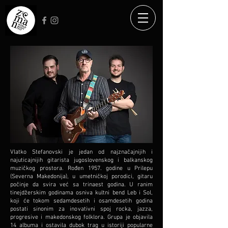
Vlatko Stefanovski je jedan od najznačajnijih i
najuticajnijih gitarista jugoslovenskog i balkanskog
muzičkog prostora. Rođen 1957. godine u Prilepu
(Severna Makedonija), u umetničkoj porodici, gitaru
počinje da svira već sa trinaest godina. U ranim
tinejdžerskim godinama osniva kultni bend Leb i Sol,
koji će tokom sedamdesetih i osamdesetih godina
postati sinonim za inovativni spoj rocka, jazza,
progresive i makedonskog folklora. Grupa je objavila
14 albuma i ostavila dubok trag u istoriji popularne