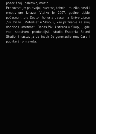
pozorišnoj i baletskoj muzici.
Prepoznatljiv po svojoj izuzetnoj tehnici, muzikalnosti i
emotivnom izrazu, Vlatko je 2007. godine dobio
počasnu titulu Doctor honoris causa na Univerzitetu
„Sv. Ćirilo i Metodije“ u Skoplju, kao priznanje za svoj
doprinos umetnosti. Danas živi i stvara u Skoplju, gde
vodi sopstveni produkcijski studio Esoteria Sound
Studio, i nastavlja da inspiriše generacije muzičara i
publike širom sveta.